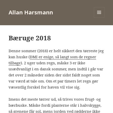
Allan Harsmann
MENU
AND
WIDGETS
Bæruge 2018
Denne sommer (2018) er helt sikkert den tørreste jeg
kan huske (
DMI er enige, så langt som de regner
tilbage
). 2 uger uden regn, måske 3 er ikke
usædvanligt i en dansk sommer, men indtil i går var
det over 2 måneder siden der sidst faldt noget som
var værd at tale om. Om et par timers let regn gør
væsentlig forskel for haven vil vise sig.
Imens det meste tørrer ud, så trives vores frugt- og
bærbuske. Måske fordi planterne står i halvskygge,
så grenene får sol, mens jorden ved rødderne ikke