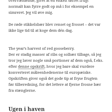
overvældende, givet at en enkelt tørret frugt
normalt kan fyrre godt op må i for eksempel en
simreret. Jeg vil øve mig.
De røde stikkelsbær blev renset og frosset – det var
ikke lige tid til at koge dem dén dag.
The year’s harvest of red gooseberry.
Der er stadig masser af ribs og solbær tilbage, så jeg
tror jeg laver nogle små portioner af dem også, f.eks.
efter
denne opskrift
, hvor jeg bare skal vurdere
konverteret måleenhedenerne til europæiske.
Opskriften giver også det gode tip at fryse frugten
før tilberedning, for det lettere at fjerne frosne bær
fra stænglerne.
Ugen i haven