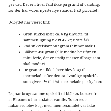
gør det. Det er i hver fald ikke på grund af vanding,
for dér har vores nyeste nye stauder haft prioritet).
Udbyttet har været fint:
Grøn stikkelsbær ca. 6 kg (invicta, til
sammenligning fik vi 4½kg sidste år)
Rød stikkelsbær 587 gram (hinnonmaki)
Blåbær: 458 gram (alle modne bær før en
mini ferie, der er stadig masser tilbage som
skal modne)
De grønne stikkelsbær blev kogt til
marmelade efter
den sædvanlige opskrift
,
som giver 1½ til 1¾L marmelade per kg bær.
Jeg har brugt samme opskrift til blåbær, bortset fra
at Habanero har erstattet vanille. To tørrede
habanero blev kogt med, men resultatet var ikke